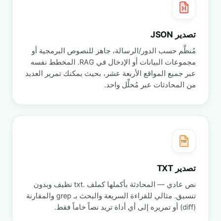
{ }
تصدير JSON
مُنظَّم حسب الدور/الرسالة، جاهز للنصوص البرمجية أو
مجموعات البيانات أو الإدخال في RAG. المخطط نفسه
عبر جميع المواقع الأربعة عشر، بحيث يمكنك تمرير العديد
من المحادثات عبر مُحلِّل واحد.
TXT
تصدير TXT
نص عادي — المحادثة بأكملها كملف .txt نظيف وبدون
تنسيق. مثالي للقراءة السريعة والبحث بـ grep والمقارنة
(diff) أو تمريره إلى أي أداة تريد نصاً خاماً فقط.