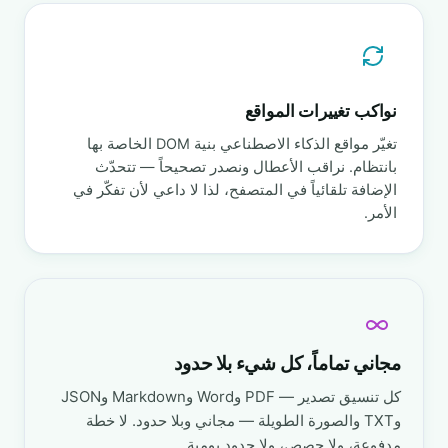
نواكب تغييرات المواقع
تغيّر مواقع الذكاء الاصطناعي بنية DOM الخاصة بها
بانتظام. نراقب الأعطال ونصدر تصحيحاً — تتحدّث
الإضافة تلقائياً في المتصفح، لذا لا داعي لأن تفكّر في
الأمر.
مجاني تماماً، كل شيء بلا حدود
كل تنسيق تصدير — PDF وWord وMarkdown وJSON
وTXT والصورة الطويلة — مجاني وبلا حدود. لا خطة
مدفوعة، ولا حصص، ولا حدود يومية.