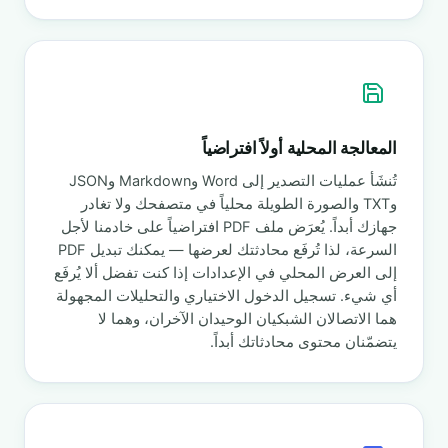
المعالجة المحلية أولاً افتراضياً
تُنشَأ عمليات التصدير إلى Word وMarkdown وJSON
وTXT والصورة الطويلة محلياً في متصفحك ولا تغادر
جهازك أبداً. يُعرَض ملف PDF افتراضياً على خادمنا لأجل
السرعة، لذا تُرفَع محادثتك لعرضها — يمكنك تبديل PDF
إلى العرض المحلي في الإعدادات إذا كنت تفضل ألا يُرفَع
أي شيء. تسجيل الدخول الاختياري والتحليلات المجهولة
هما الاتصالان الشبكيان الوحيدان الآخران، وهما لا
يتضمّنان محتوى محادثاتك أبداً.