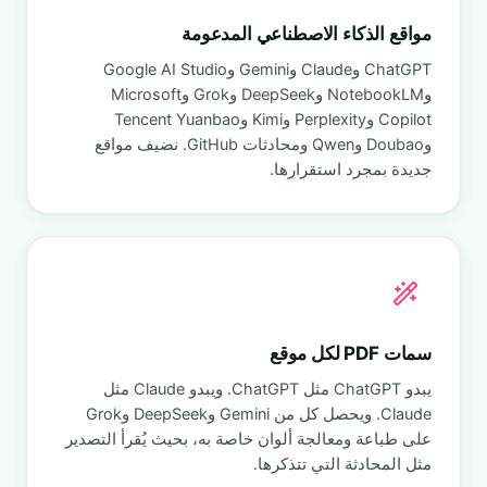
مواقع الذكاء الاصطناعي المدعومة
ChatGPT وClaude وGemini وGoogle AI Studio
وNotebookLM وDeepSeek وGrok وMicrosoft
Copilot وPerplexity وKimi وTencent Yuanbao
وDoubao وQwen ومحادثات GitHub. نضيف مواقع
جديدة بمجرد استقرارها.
سمات PDF لكل موقع
يبدو ChatGPT مثل ChatGPT. ويبدو Claude مثل
Claude. ويحصل كل من Gemini وDeepSeek وGrok
على طباعة ومعالجة ألوان خاصة به، بحيث يُقرأ التصدير
مثل المحادثة التي تتذكرها.