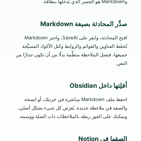
وMarkdown هو الجسر الذي يُدخلها بنظافة.
صدِّر المحادثة بصيغة Markdown
افتح المحادثة، وانقر على SaveAI، واختر Markdown.
تُحفَظ العناوين والقوائم والروابط وكتل الأكواد المسيَّجة
جميعها، فتصل الملاحظة منظَّمة بدلًا من أن تكون جدارًا من
النص.
أفلِتها داخل Obsidian
احفظ ملف Markdown مباشرة في خزنتك، أو انسخه
والصقه في ملاحظة جديدة. يُعرَض كل شيء بشكل أصلي،
ويمكنك على الفور ربطه بالملاحظات ذات الصلة ووسمه.
الصقها في Notion