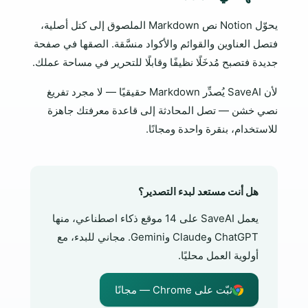
يحوّل Notion نص Markdown الملصوق إلى كتل أصلية،
فتصل العناوين والقوائم والأكواد منسَّقة. الصقها في صفحة
جديدة فتصبح مُدخَلًا نظيفًا وقابلًا للتحرير في مساحة عملك.
لأن SaveAI يُصدِّر Markdown حقيقيًا — لا مجرد تفريغ
نصي خشن — تصل المحادثة إلى قاعدة معرفتك جاهزة
للاستخدام، بنقرة واحدة ومجانًا.
هل أنت مستعد لبدء التصدير؟
يعمل SaveAI على 14 موقع ذكاء اصطناعي، منها
ChatGPT وClaude وGemini. مجاني للبدء، مع
أولوية العمل محليًا.
ثبّت على Chrome — مجانًا