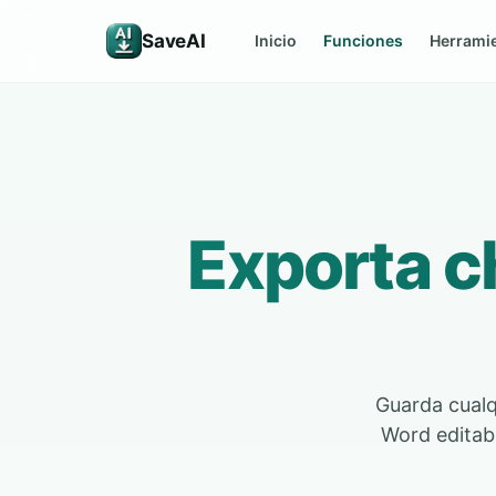
SaveAI
Inicio
Funciones
Herrami
Exporta c
Guarda cual
Word editabl