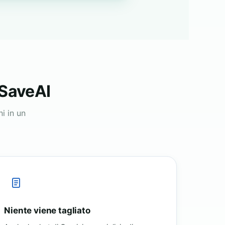
 SaveAI
i in un
Niente viene tagliato