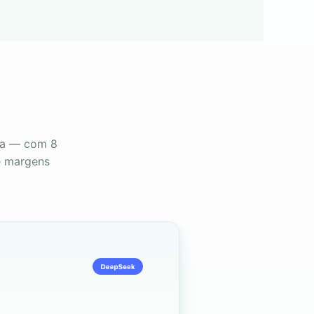
ga — com 8
e margens