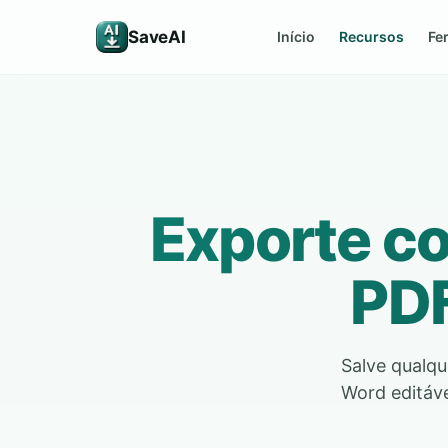
SaveAI
Início
Recursos
Fe
Exporte c
PDF
Salve qualq
Word editáv