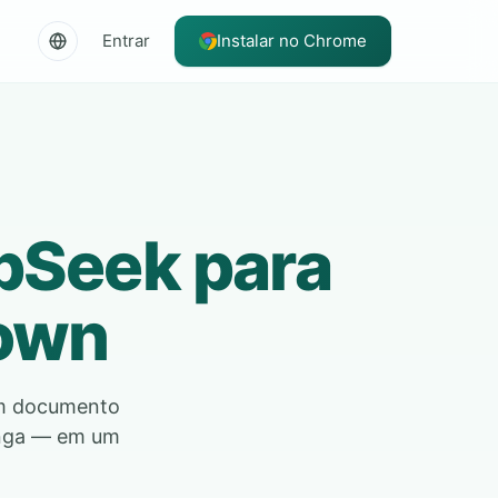
Entrar
Instalar no Chrome
pSeek para
down
um documento
onga — em um