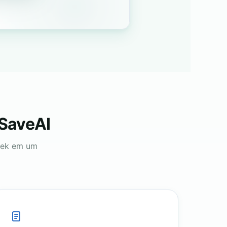
 SaveAI
eek em um